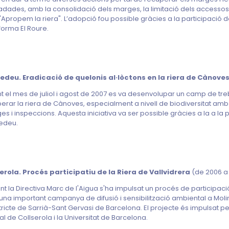
dades, amb la consolidació dels marges, la limitació dels accessos i 
Apropem la riera". L’adopció fou possible gràcies a la participació del
forma El Roure.
edeu. Eradicació de quelonis al·lòctons en la riera de Cànove
t el mes de juliol i agost de 2007 es va desenvolupar un camp de treb
erar la riera de Cànoves, especialment a nivell de biodiversitat amb 
es i inspeccions. Aquesta iniciativa va ser possible gràcies a la a la
edeu.
erola. Procés participatiu de la Riera de Vallvidrera
(de 2006 a 
nt la Directiva Marc de l'Aigua s'ha impulsat un procés de participació
na important campanya de difusió i sensibilització ambiental a Molins
stricte de Sarrià-Sant Gervasi de Barcelona. El projecte és impulsat pe
al de Collserola i la Universitat de Barcelona.