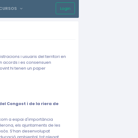
ECURSOS
Login
Sign up
tracions i usuaris del territori en
uen acords i es consensuen
sovint hi tenen un paper
el Congost i de la riera de
t com a espai d'importància
Llerona, els ajuntaments de les
Besòs. S’han desenvolupat
ucació ambiental; tot plegat