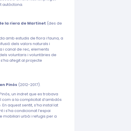
at autòctona.
de la riera de Martinet
(des de
da amb estudis de flora i fauna, a
fusió dels valors naturals i
sa i canal de rec, elements
els voluntaris i voluntàries de
 s’ha afegit al projecte
’en Pinós
(2012-2017).
n Pinós, un indret que es trobava
ixí com a la complicitat d’ambdós
En aquest sentit, s’ha instal·lat
t i s’ha condicionat l’espai
de mobiliari urbà i refugis per a