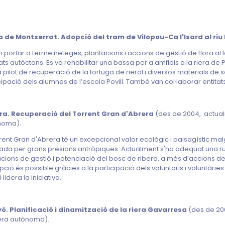
a de Montserrat. Adopció del tram de Vilopou-Ca l'Isard al riu
n portar a terme neteges, plantacions i accions de gestió de flora al·
ats autòctons. Es va rehabilitar una bassa per a amfibis a la riera de P
 pilot de recuperació de la tortuga de rierol i diversos materials de se
cipació dels alumnes de l’escola Povill. També van col·laborar entitat
ra. Recuperació del Torrent Gran d'Abrera
(des de 2004, actua
noma).
rrent Gran d'Abrera té un excepcional valor ecològic i paisagístic ma
ada per grans presions antròpiques. Actualment s'ha adequat una rut
cions de gestió i potenciació del bosc de ribera, a més d’accions de s
pció és possible gràcies a la participació dels voluntaris i voluntàrie
 lidera la iniciativa.
ó. Planificació i dinamització de la riera Gavarresa
(des de 20
ra autònoma).