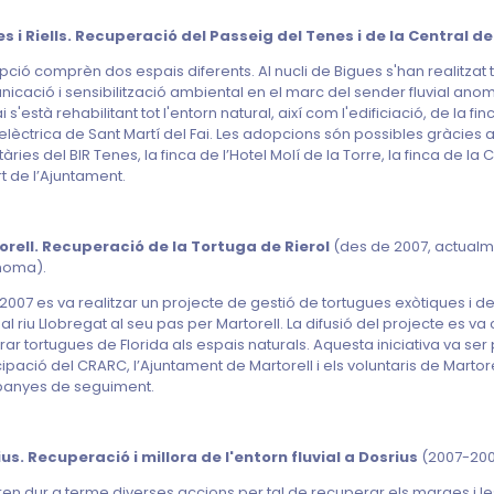
s i Riells. Recuperació del Passeig del Tenes i de la Central d
pció comprèn dos espais diferents. Al nucli de Bigues s'han realitzat 
icació i sensibilització ambiental en el marc del sender fluvial anom
i s'està rehabilitant tot l'entorn natural, així com l'edificiació, de la fi
elèctrica de Sant Martí del Fai. Les adopcions són possibles gràcies a l
àries del BIR Tenes, la finca de l’Hotel Molí de la Torre, la finca de la C
t de l’Ajuntament.
orell. Recuperació de la Tortuga de Rierol
(des de 2007, actual
noma).
 2007 es va realitzar un projecte de gestió de tortugues exòtiques i 
l al riu Llobregat al seu pas per Martorell. La difusió del projecte es v
erar tortugues de Florida als espais naturals. Aquesta iniciativa va ser 
cipació del CRARC, l’Ajuntament de Martorell i els voluntaris de Martore
anyes de seguiment.
us. Recuperació i millora de l'entorn fluvial a Dosrius
(2007-200
ren dur a terme diverses accions per tal de recuperar els marges i l