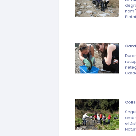
degra
nom "
Plata
Card
Duran
recup
neteg
Card
Colls
Segui
amb u
el Di
Natur