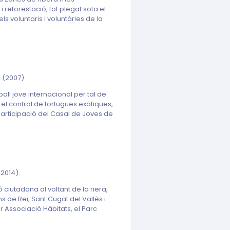
reforestació, tot plegat sota el
s voluntaris i voluntàries de la
s
(2007).
all jove internacional per tal de
el control de tortugues exòtiques,
 participació del Casal de Joves de
2014).
 ciutadana al voltant de la riera,
 de Rei, Sant Cugat del Vallès i
r Associació Hàbitats, el Parc