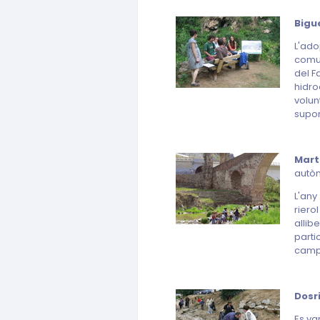
Bigue
L'ado
comun
del Fa
hidro
volunt
supor
Mart
autò
L'any
riero
allib
parti
camp
Dosri
Es va