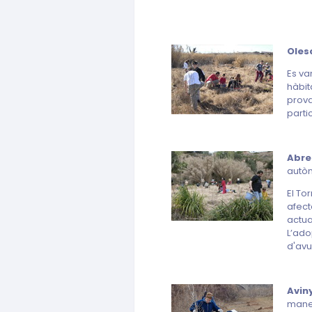
Oles
Es va
hàbit
prova
parti
Abre
autò
El To
afect
actua
L’ado
d'avui
Aviny
mane