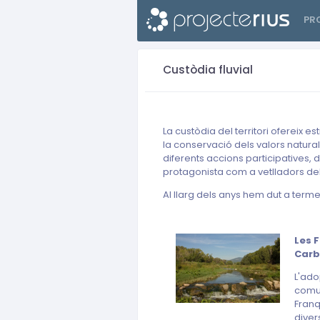
PR
Custòdia fluvial
La custòdia del territori ofereix e
la conservació dels valors natura
diferents accions participatives, 
protagonista com a vetlladors del 
Al llarg dels anys hem dut a term
Les F
Carb
L'ado
comun
Franq
diver