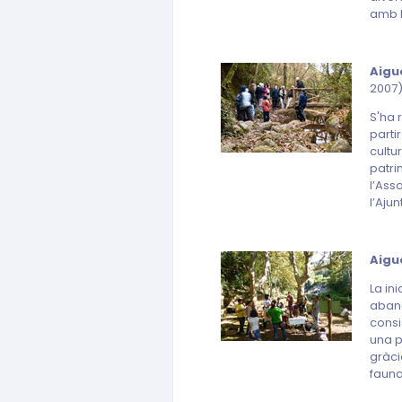
amb l
Aigua
2007)
S'ha 
parti
cultu
patri
l’Ass
l’Aju
Aigua
La in
aband
consi
una p
gràci
faun