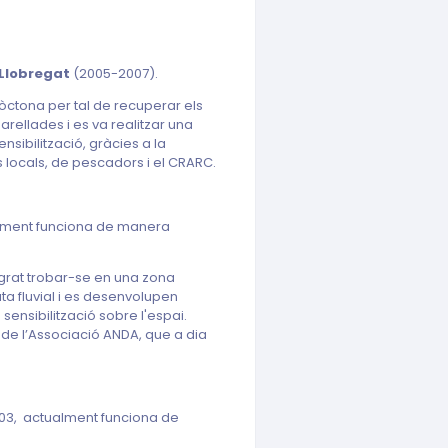
 Llobregat
(2005-2007).
lòctona per tal de recuperar els
arellades i es va realitzar una
nsibilització, gràcies a la
s locals, de pescadors i el CRARC.
lment funciona de manera
lgrat trobar-se en una zona
a fluvial i es desenvolupen
ensibilització sobre l'espai.
s de l’Associació ANDA, que a dia
03, actualment funciona de