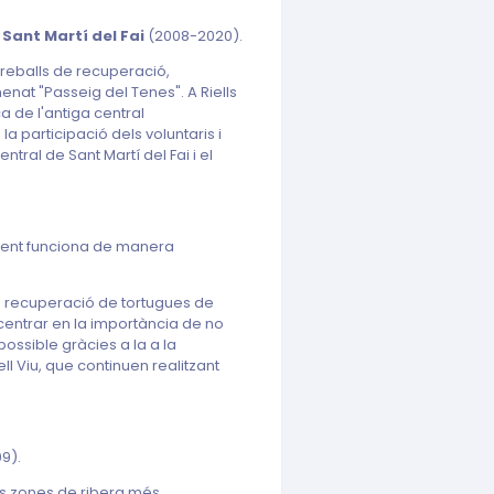
e Sant Martí del Fai
(2008-2020).
treballs de recuperació,
enat "Passeig del Tenes". A Riells
nca de l'antiga central
a participació dels voluntaris i
entral de Sant Martí del Fai i el
ment funciona de manera
de recuperació de tortugues de
a centrar en la importància de no
possible gràcies a la a la
ll Viu, que continuen realitzant
9).
es zones de ribera més