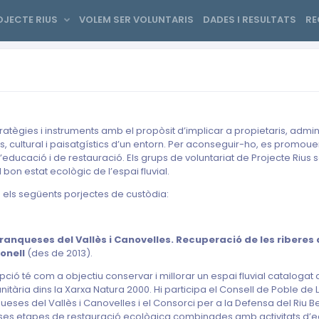
OJECTE RIUS
VOLEM SER VOLUNTARIS
DADES I RESULTATS
R
stratègies i instruments amb el propòsit d’implicar a propietaris, adminis
ls, cultural i paisatgístics d’un entorn. Per aconseguir-ho, es promo
d’educació i de restauració. Els grups de voluntariat de Projecte Rius 
bon estat ecològic de l’espai fluvial.
e els següents porjectes de custòdia:
ranqueses del Vallès i Canovelles. Recuperació de les riberes d
onell
(des de 2013).
pció té com a objectiu conservar i millorar un espai fluvial cataloga
itària dins la Xarxa Natura 2000. Hi participa el Consell de Poble de 
ueses del Vallès i Canovelles i el Consorci per a la Defensa del Riu 
ses etapes de restauració ecològica combinades amb activitats d’ed