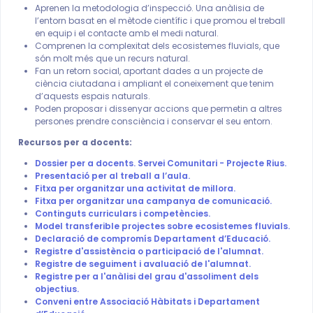
Aprenen la metodologia d’inspecció. Una anàlisia de
l’entorn basat en el mètode científic i que promou el treball
en equip i el contacte amb el medi natural.
Comprenen la complexitat dels ecosistemes fluvials, que
són molt més que un recurs natural.
Fan un retorn social, aportant dades a un projecte de
ciència ciutadana i ampliant el coneixement que tenim
d’aquests espais naturals.
Poden proposar i dissenyar accions que permetin a altres
persones prendre consciència i conservar el seu entorn.
Recursos per a docents:
Dossier per a docents. Servei Comunitari - Projecte Rius.
Presentació per al treball a l’aula.
Fitxa per organitzar una activitat de millora.
Fitxa per organitzar una campanya de comunicació.
Continguts curriculars i competències.
Model transferible projectes sobre ecosistemes fluvials.
Declaració de compromís Departament d’Educació.
Registre d'assistència o participació de l'alumnat.
Registre de seguiment i avaluació de l'alumnat.
Registre per a l'anàlisi del grau d'assoliment dels
objectius.
Conveni entre Associació Hàbitats i Departament