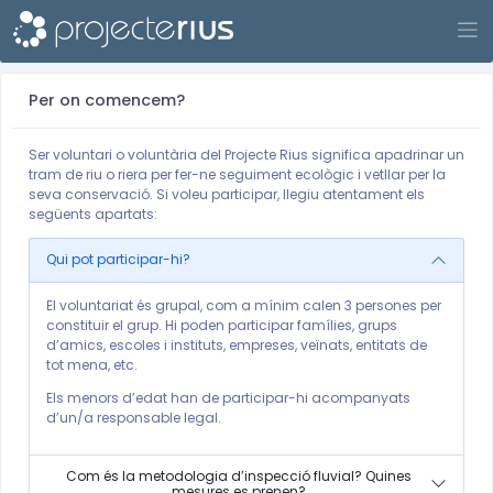
Sign up
Per on comencem?
Ser voluntari o voluntària del Projecte Rius significa apadrinar un
tram de riu o riera per fer-ne seguiment ecològic i vetllar per la
seva conservació. Si voleu participar, llegiu atentament els
següents apartats:
Qui pot participar-hi?
El voluntariat és grupal, com a mínim calen 3 persones per
constituir el grup. Hi poden participar famílies, grups
d’amics, escoles i instituts, empreses, veïnats, entitats de
tot mena, etc.
Els menors d’edat han de participar-hi acompanyats
d’un/a responsable legal.
Com és la metodologia d’inspecció fluvial? Quines
mesures es prenen?