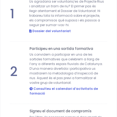
Us agradaria ser voluntaris/es de Projecte Rius
i analitzar un tram de riu? El primer pas és
1
llegir atentament el Dossier de Voluntariat. Hi
trobareu tota la informació sobre el projecte,
els compromisos què suposa i els passos a
seguir per sumar-vos-hi.
Dossier del voluntariat
Participeu en una sortida formativa
Us convidem a participar en una de les
sortides formatives que celebrem a llarg de
l’any a diferents espais fluvials de Catalunya.
2
D’una manera divertida i participativa us
mostrarem la metodologia d’inspecció de
rius. Aquest és el pas previ a formalitzar el
vostre grup de voluntariat.
Consulteu el calendari d’activitats de
formació
Signeu el document de compromís