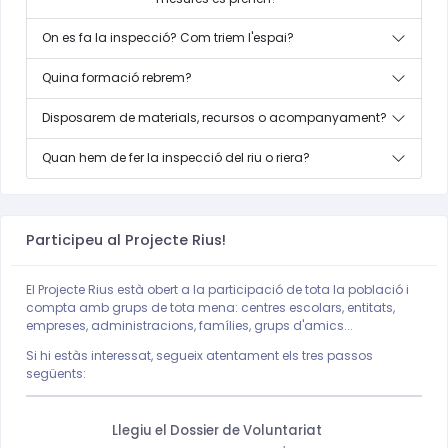
On es fa la inspecció? Com triem l'espai?
Quina formació rebrem?
Disposarem de materials, recursos o acompanyament?
Quan hem de fer la inspecció del riu o riera?
Participeu al Projecte Rius!
El Projecte Rius està obert a la participació de tota la població i
compta amb grups de tota mena: centres escolars, entitats,
empreses, administracions, famílies, grups d'amics...
Si hi estàs interessat, segueix atentament els tres passos
següents:
Llegiu el Dossier de Voluntariat