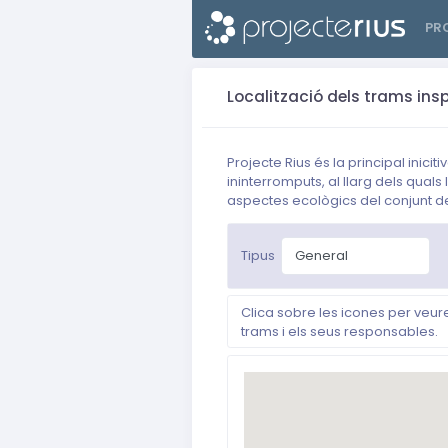
PR
Localització dels trams ins
Projecte Rius és la principal ini
ininterromputs, al llarg dels qual
aspectes ecològics del conjunt de 
Tipus
Clica sobre les icones per veur
trams i els seus responsables.