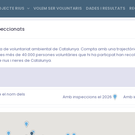
OJECTE RIUS
VOLEM SER VOLUNTARIS
DADES I RESULTATS
R
peccionats
citiva de voluntariat ambiental de Catalunya. Compta amb una trajectò
s les més de 40.000 persones voluntàries que hi ha particpat han recol
rius i rieres de Catalunya.
e el nom dels
Amb inspeccions el 2026
Amb i