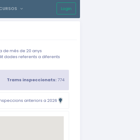
ECURSOS
Login
Sign up
ria de més de 20 anys
lit dades referents a diferents
Trams inspeccionats:
774
nspeccions anteriors a 2026